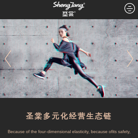
圣棠多元化经营生态链
Because of the four-dimensional elasticity, because ofits safety,