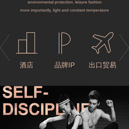
environmental protection, leisure fashion
more importantly, light and constant temperature
酒店
品牌IP
出口贸易
酒店
品牌IP
出口贸易